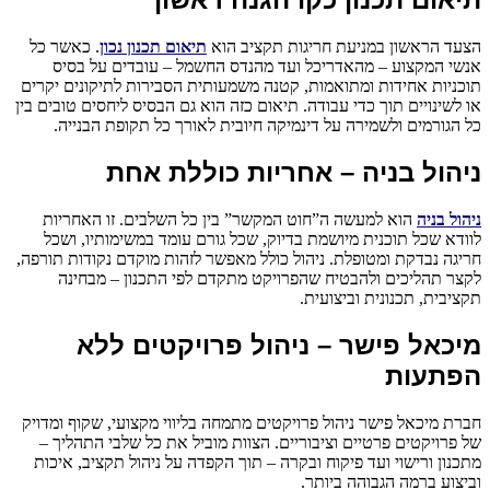
הצעד הראשון במניעת חריגות תקציב הוא
תיאום תכנון
נכון
. כאשר כל
אנשי המקצוע – מהאדריכל ועד מהנדס החשמל – עובדים על בסיס
תוכניות אחידות ומתואמות, קטנה משמעותית הסבירות לתיקונים יקרים
או לשינויים תוך כדי עבודה. תיאום כזה הוא גם הבסיס ליחסים טובים בין
כל הגורמים ולשמירה על דינמיקה חיובית לאורך כל תקופת הבנייה.
ניהול בניה – אחריות כוללת אחת
ניהול בניה
הוא למעשה ה”חוט המקשר” בין כל השלבים. זו האחריות
לוודא שכל תוכנית מיושמת בדיוק, שכל גורם עומד במשימותיו, ושכל
חריגה נבדקת ומטופלת. ניהול כולל מאפשר לזהות מוקדם נקודות תורפה,
לקצר תהליכים ולהבטיח שהפרויקט מתקדם לפי התכנון – מבחינה
תקציבית, תכנונית וביצועית.
מיכאל פישר – ניהול פרויקטים ללא
הפתעות
חברת מיכאל פישר ניהול פרויקטים מתמחה בליווי מקצועי, שקוף ומדויק
של פרויקטים פרטיים וציבוריים. הצוות מוביל את כל שלבי התהליך –
מתכנון ורישוי ועד פיקוח ובקרה – תוך הקפדה על ניהול תקציב, איכות
וביצוע ברמה הגבוהה ביותר.