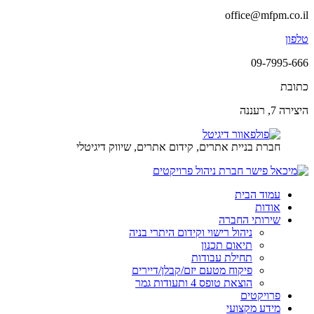
office@mfpm.co.il
טלפון
09-7995-666
כתובת
היצירה 7, רעננה
חברת בניית אתרים, קידום אתרים, שיווק דיגיטלי
עמוד הבית
אודות
שירותי החברה
ניהול רישוי וקידום היתרי בניה
תיאום תכנון
תחילת עבודות
פיקוח מטעם יזם/קבלן/דיירים
הוצאת טופס 4 ותעודות גמר
פרויקטים
מידע מקצועי