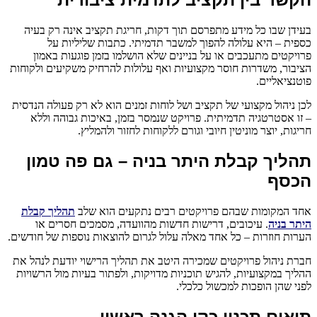
בעידן שבו כל מידע מתפרסם תוך דקות, חריגת תקציב אינה רק בעיה
כספית – היא עלולה להפוך למשבר תדמיתי. כתבות שליליות על
פרויקטים מתעכבים או על בניינים שלא הושלמו בזמן פוגעות באמון
הציבור, משדרות חוסר מקצועיות ואף עלולות להרחיק משקיעים ולקוחות
פוטנציאליים.
לכן ניהול מקצועי של תקציב ושל לוחות זמנים הוא לא רק פעולה הנדסית
– זו אסטרטגיה תדמיתית. פרויקט שנמסר בזמן, באיכות גבוהה וללא
חריגות, יוצר מוניטין חיובי וגורם ללקוחות לחזור ולהמליץ.
תהליך קבלת היתר בניה – גם פה טמון
הכסף
אחד המקומות שבהם פרויקטים רבים נתקעים הוא שלב
תהליך קבלת
היתר בניה
. עיכובים, דרישות חדשות מהוועדה, מסמכים חסרים או
הערות חוזרות – כל אחד מאלה עלול לגרום להוצאות נוספות של חודשים.
חברת ניהול פרויקטים שמכירה היטב את תהליך הרישוי יודעת לנהל את
ההליך במקצועיות, להגיש תוכניות מדויקות, ולפתור בעיות מול הרשויות
לפני שהן הופכות למכשול כלכלי.
תיאום תכנון כקו הגנה ראשון