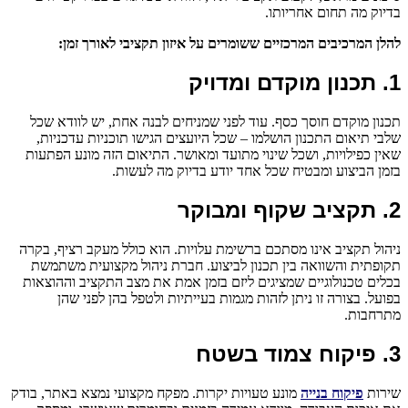
בדיוק מה תחום אחריותו.
להלן המרכיבים המרכזיים ששומרים על איזון תקציבי לאורך זמן
:
1. תכנון מוקדם ומדויק
תכנון מוקדם חוסך כסף. עוד לפני שמניחים לבנה אחת, יש לוודא שכל
שלבי תיאום התכנון הושלמו – שכל היועצים הגישו תוכניות עדכניות,
שאין כפילויות, ושכל שינוי מתועד ומאושר. התיאום הזה מונע הפתעות
בזמן הביצוע ומבטיח שכל אחד יודע בדיוק מה לעשות.
2. תקציב שקוף ומבוקר
ניהול תקציב אינו מסתכם ברשימת עלויות. הוא כולל מעקב רציף, בקרה
תקופתית והשוואה בין תכנון לביצוע. חברת ניהול מקצועית משתמשת
בכלים טכנולוגיים שמציגים ליזם בזמן אמת את מצב התקציב וההוצאות
בפועל. בצורה זו ניתן לזהות מגמות בעייתיות ולטפל בהן לפני שהן
מתרחבות.
3. פיקוח צמוד בשטח
שירות
פיקוח בנייה
מונע טעויות יקרות. מפקח מקצועי נמצא באתר, בודק