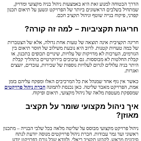
הדרך הבטוחה למנוע זאת היא באמצעות ניהול בניה מקצועי ומדויק,
שמתחיל בשלבים הראשונים ביותר של הפרויקט ונשען על תיאום תכנון
קפדני, פיקוח בנייה שוטף וניהול תקציב חכם.
חריגות תקציביות – למה זה קורה?
חריגה תקציבית אינה תוצאה של טעות אחת גדולה, אלא של הצטברות
של כמה טעויות קטנות. לרוב היא נובעת משילוב של חוסר תיאום בין
הגורמים, הערכות לא מדויקות של עלויות, שינויים תכופים בתכנון, או
קבלת החלטות לא מבוססות. גם עיכובים בירוקרטיים בתהליך קבלת
היתר בניה עלולים לגרום לעלויות נוספות של שכירות, עובדים, יועצים
ואגרות.
כאשר אין גוף אחד שמנהל את כל המרכיבים האלו ומפקח עליהם בזמן
אמת, הפרויקט מאבד שליטה. כאן נכנסת לתמונה
חברת ניהול פרויקטים
שמספקת מעטפת מלאה של ניהול מקצועי, תיאום ופיקוח.
איך ניהול מקצועי שומר על תקציב
מאוזן?
ניהול פרויקט מקצועי מבוסס על שליטה מלאה בכל שלבי הבנייה – מתכנון
ראשוני ועד גמר עבודות. חברת ניהול פרויקטים מנוסה יודעת לנתח
סיכונים מראש, לקבוע תקציב ריאלי, ולוודא שכל גורם בפרויקט יודע