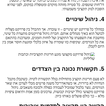
את איכות העבודה, מוודא עמידה בזמנים ובחומרים שאושרו, ומספק
דו”חות שוטפים. כל סטייה מזוהה מוקדם ומטופלת במקום, לפני שהיא
הופכת לנזק תקציבי משמעותי.
4. ניהול שינויים
במהלך כל פרויקט יש שינויים – זו עובדה. אך ההבדל בין פרויקט מצליח
לכושל הוא באיך מנהלים אותם. חברת ניהול פרויקטים מתעדת כל שינוי,
מחשבת את השפעתו על התקציב ועל לוחות הזמנים, ומעדכנת בהתאם
את כל הגורמים. שקיפות כזו שומרת על איזון כלכלי ומונעת חוסר אמון בין
היזם לקבלן.
5. תקשורת נכונה בין הצדדים
לא פעם חריגות תקציב מתחילות בגלל תקשורת לקויה. כשקבלן מקבל
הנחיות לא ברורות, או כשהאדריכל משנה פרטים מבלי לעדכן את שאר
הגורמים, נוצר בלבול שמוביל לעבודה כפולה ולבזבוז משאבים. ניהול
פרויקט מקצועי כולל ישיבות קבועות, עדכונים בזמן אמת ותיאום ציפיות
מלא – כך כולם פועלים באותו כיוון.
הקשר בין תקציב לתדמית ציבורית