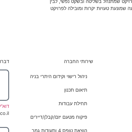
ויקט שמתנהל בשליטה ובשקט נפשי, לבין
ה שמונעת טעויות יקרות ומובילה לפרויקט
שירותי החברה
דברו 
ניהול רישוי וקידום היתרי בניה
תיאום תכנון
תחילת עבודות
דוא"ל
o.il
פיקוח מטעם יזם/קבלן/דיירים
הוצאת טופס 4 ותעודות גמר